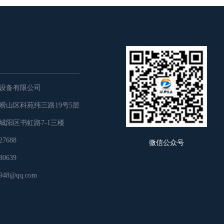
设备有限公司
崂山区科苑纬三路19号5层
城阳区书虹路7-1三楼
7688
微信公众号
0639
48@qq.com