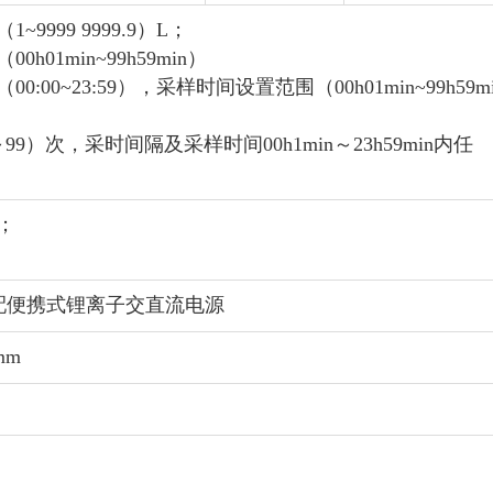
99 9999.9）L；
min~99h59min）
~23:59），采样时间设置范围（00h01min~99h59m
次，采时间隔及采样时间00h1min～23h59min内任
；
可选配便携式锂离子交直流电源
mm