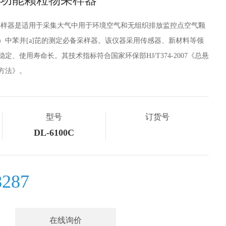
境多功能颗粒物采样器
粒物采样器是适用于采集大气中用于环境空气和无组织排放监控点空气颗
TSP 等）中苯并[a]芘的测定必备采样器。该仪器采用传感器、新材料等领
、使用寿命长。其技术指标符合国家环保部HJ/T374-2007《总悬
方法》。
型号
订货号
DL-6100C
8287
在线询价