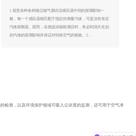
1.留意各种各样烟尘烟气测试仪感应器中间的探测影响一
般，每一个感应器相匹配于指定的测量汽体，可是沒有肯定
汽体探测器。因而，在挑选浓烟检测仪时，务必利润大化别
的汽体的探测影响并保证对特殊空气的检验。2....
度的检测，以及环境保护领域可吸入尘浓度的监测，还可用于空气净