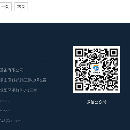
下一页
末页
设备有限公司
崂山区科苑纬三路19号5层
城阳区书虹路7-1三楼
7688
微信公众号
0639
48@qq.com