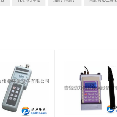
定仪
TDS/电导率仪
浊度计/色度计
余氯/总氯/二氧