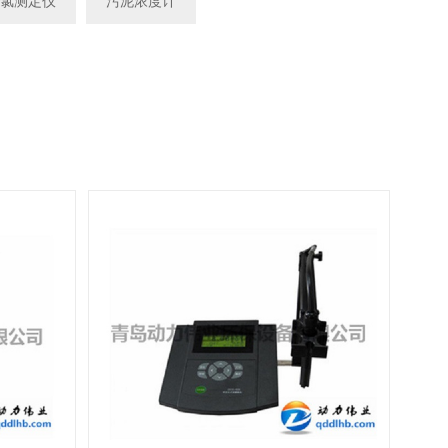
化氯测定仪
污泥浓度计