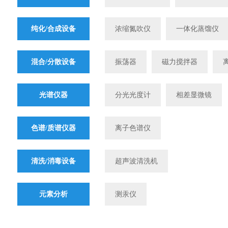
设备
纯化/合成设备
浓缩氮吹仪
一体化蒸馏仪
混合/分散设备
振荡器
磁力搅拌器
光谱仪器
分光光度计
相差显微镜
色谱/质谱仪器
离子色谱仪
清洗/消毒设备
超声波清洗机
元素分析
测汞仪