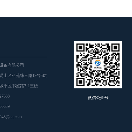
设备有限公司
崂山区科苑纬三路19号5层
城阳区书虹路7-1三楼
7688
微信公众号
0639
48@qq.com